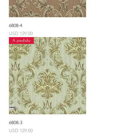
6808-4
Precio
USD 129.00
A pedido
6808-3
Precio
USD 129.00