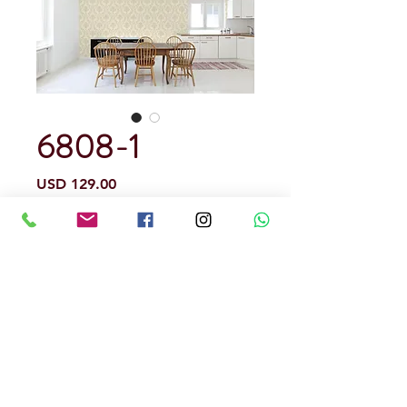
6808-1
Precio
USD 129.00
Cantidad
*
Papel Tapiz
Precedencia Europea
Precio por rollo
Ignifugo
Texturado