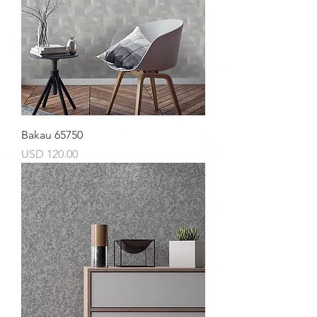
o
s
Bakau 65750
Precio
USD 120.00