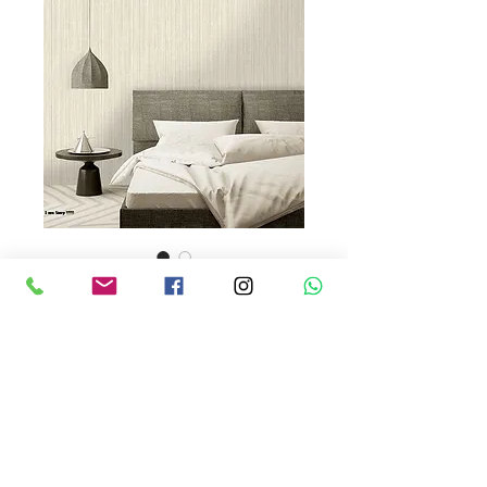
Bakau 65711
Precio
USD 120.00
Cantidad
*
Rendimiento : 5 metros cuadrados