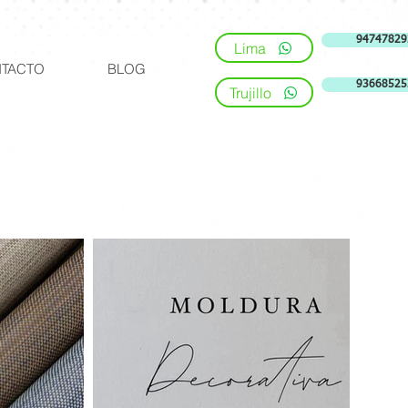
94747829
Lima
TACTO
BLOG
93668525
Trujillo