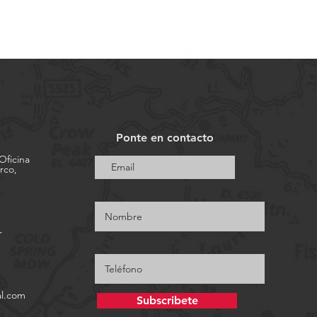
Ponte en contacto
Oficina
rco,
r
l.com
Subscribete