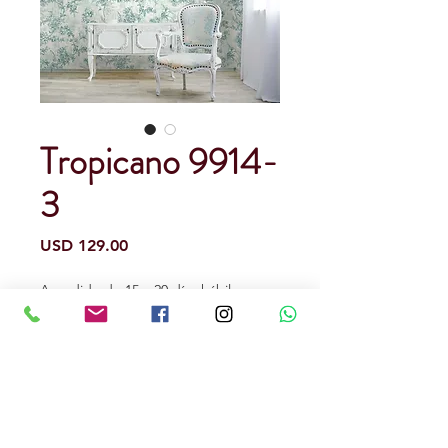
Tropicano 9914-
3
Precio
USD 129.00
A pedido de 15 a 20 días hábiles.
(opcional)
0/500
Cantidad
*