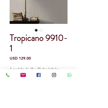
Tropicano 9910-
1
Precio
USD 129.00
A pedido de 15 a 20 días hábiles.
(opcional)
0/500
Cantidad
*