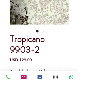
Tropicano
9903-2
Precio
USD 129.00
A pedido de 15 a 20 días hábiles.
(opcional)
0/500
Cantidad
*