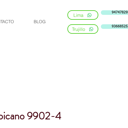
94747829
Lima
TACTO
BLOG
93668525
Trujillo
picano 9902-4