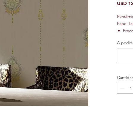
USD 12
Rendimi
Papel Ta
Prec
Preci
A pedido
Ignif
Text
Lavab
Repos
Resis
Cantida