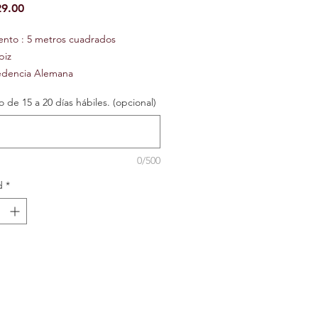
Precio
9.00
ento : 5 metros cuadrados
piz
edencia Alemana
o por rollo
 de 15 a 20 días hábiles. (opcional)
ugo
urado
le
icionable
0/500
tencia al sol
d
*