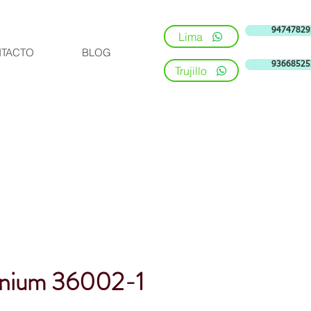
94747829
Lima
TACTO
BLOG
93668525
Trujillo
anium 36002-1