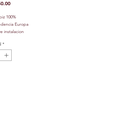
Precio
0.00
apiz 100%
edencia Europa
ye instalacion
ugo
d
*
urado