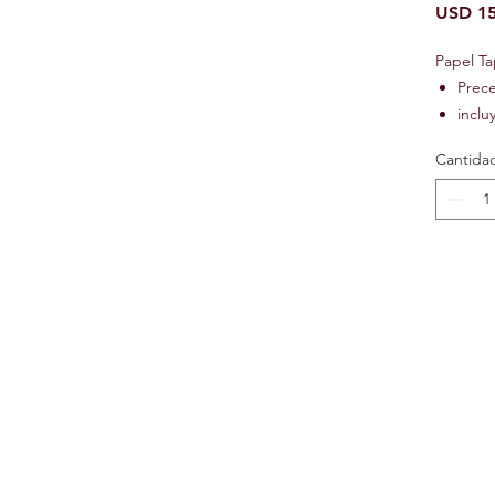
USD 15
Papel T
Prec
inclu
Ignif
Cantida
Text