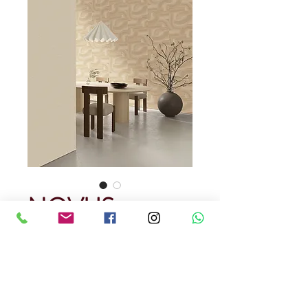
NOVUS
70321-2
Precio
USD 85.00
Cantidad
*