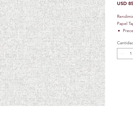
USD 85
Rendimi
Papel Ta
Prec
Preci
Cantida
Ignif
Text
Lavab
Repos
Resis