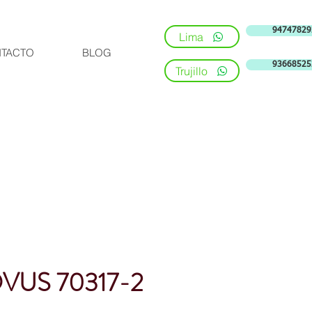
94747829
Lima
TACTO
BLOG
93668525
Trujillo
VUS 70317-2