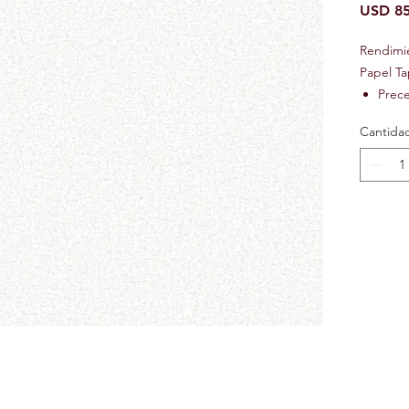
USD 85
Rendimi
Papel Ta
Prec
Preci
Cantida
Ignif
Text
Lavab
Repos
Resis