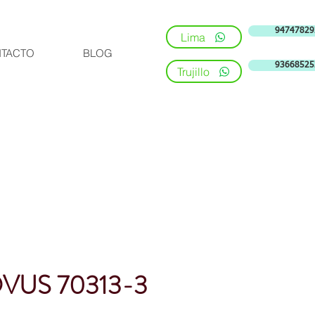
94747829
Lima
TACTO
BLOG
93668525
Trujillo
VUS 70313-3