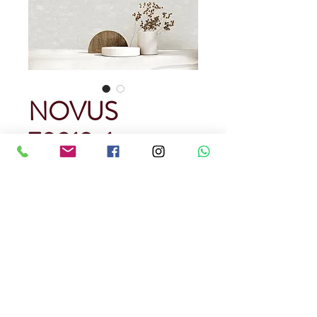
NOVUS
70312-1
Precio
USD 85.00
Cantidad
*
Rendimiento : 5 metros cuadrados
Papel Tapiz
Precedencia Corena