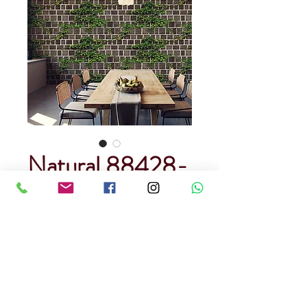
Natural 88428-
2
Precio
USD 80.00
Cantidad
*