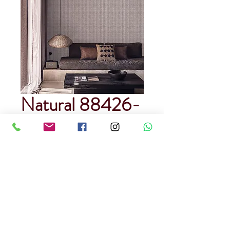
Natural 88426-
1
Precio
USD 80.00
Cantidad
*
Rendimiento : 5 metros cuadrados
Papel Tapiz