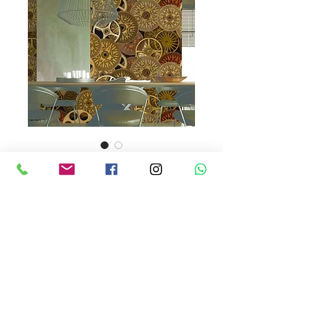
Natural 88419-1
Precio
USD 80.00
Cantidad
*
Rendimiento : 5 metros cuadrados
Papel Tapiz