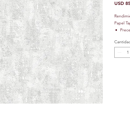
USD 85
Rendimi
Papel Ta
Prec
Preci
Cantida
Ignif
Text
Lavab
Repos
Resis