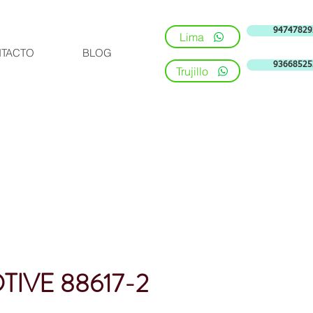
94747829
Lima
TACTO
BLOG
93668525
Trujillo
TIVE 88617-2