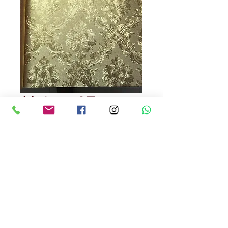
Maison 27
Precio
USD 60.00
Cantidad
*
Papel Tapiz lavable
Made in China
Precio x m2 ,