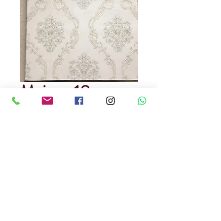
Maison 18
Precio
USD 60.00
Cantidad
*
Papel Tapiz lavable
Made in China
Precio x m2 ,
Incluye Instalacion Gratis