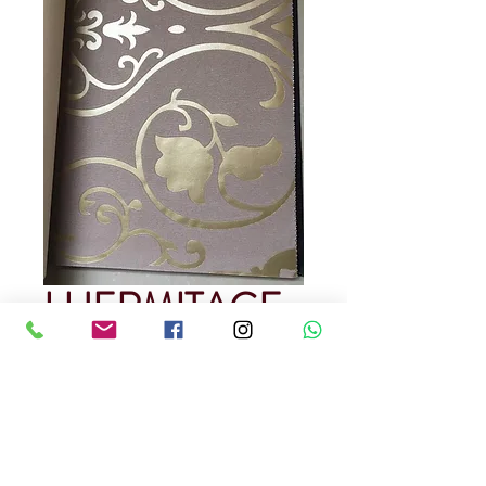
LHERMITAGE
221
Precio
USD 280.00
Cantidad
*