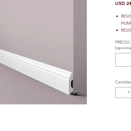
USD 24
RESI
HUM
RESI
DUR
PRECIO 
MATE
(opciona
INST
100%
Cantida