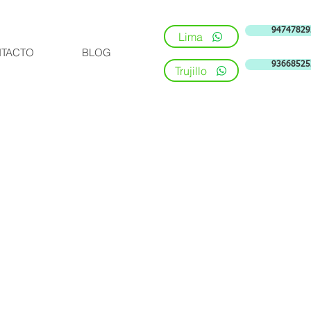
94747829
Lima
TACTO
BLOG
93668525
Trujillo
1