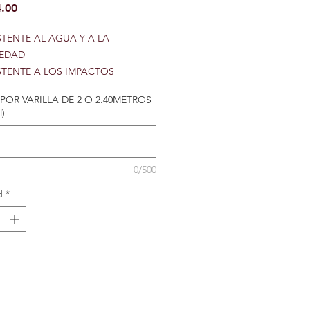
Precio
.00
STENTE AL AGUA Y A LA
EDAD
STENTE A LOS IMPACTOS
ADERO
POR VARILLA DE 2 O 2.40METROS
RIAL LIGERO
l)
ALACION SENCILLA
 RECICLABLE
0/500
d
*