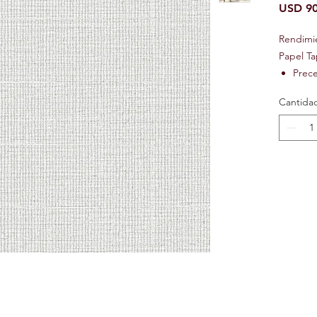
USD 90
Rendimi
Papel Ta
Prec
Preci
Cantida
Ignif
Text
Lavab
Repos
Resis