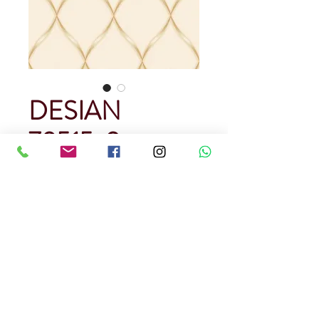
DESIAN
70515-2
Precio
USD 90.00
Cantidad
*
Rendimiento : 5 metros cuadrados
Papel Tapiz
Precedencia Corena
Precio por rollo