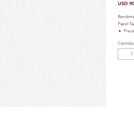
USD 90
Rendimi
Papel Ta
Prec
Preci
Cantida
Ignif
Text
Lavab
Repos
Resis