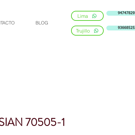
94747829
Lima
TACTO
BLOG
93668525
Trujillo
SIAN 70505-1