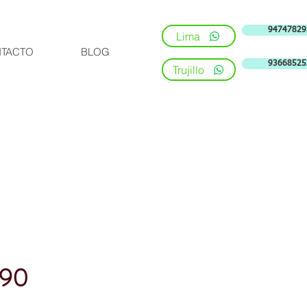
94747829
Lima
TACTO
BLOG
93668525
Trujillo
690