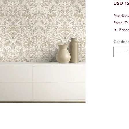
USD 12
Rendimi
Papel Ta
Prec
Preci
Cantida
Ignif
Text
Lavab
Repos
Resis