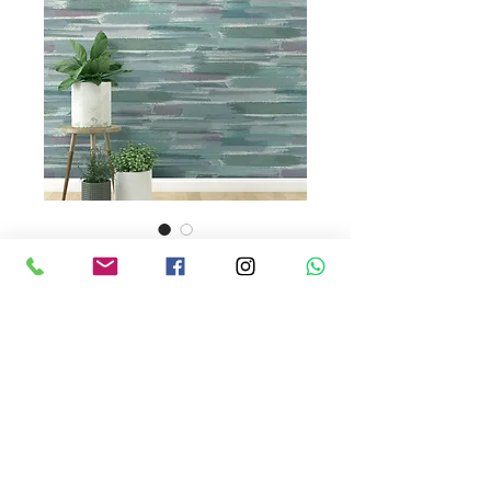
91663
Precio
USD 129.00
Cantidad
*
Rendimiento : 5 metros cuadrados
Papel Tapiz