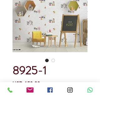
8925-1
Precio
USD 150.00
Cantidad
*
Rendimiento : 5 metros cuadrados
Papel Tapiz