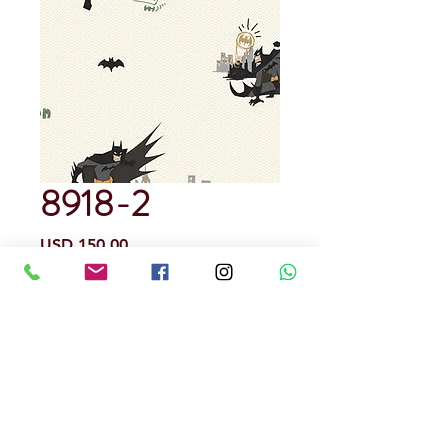
8918-2
Precio
USD 150.00
Cantidad
*
Rendimiento : 5 metros cuadrados
Papel Tapiz
Precedencia Alemana