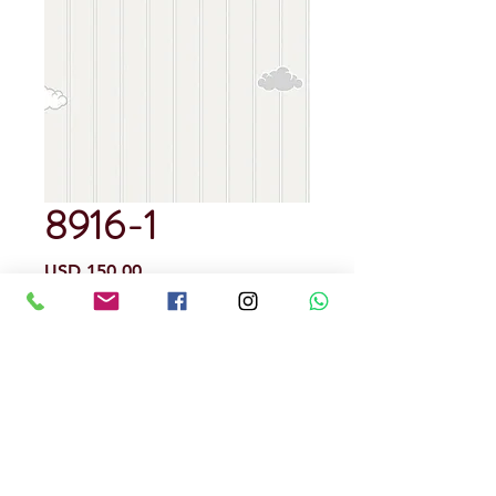
8916-1
Precio
USD 150.00
Cantidad
*
Rendimiento : 5 metros cuadrados
Papel Tapiz
Precedencia Alemana