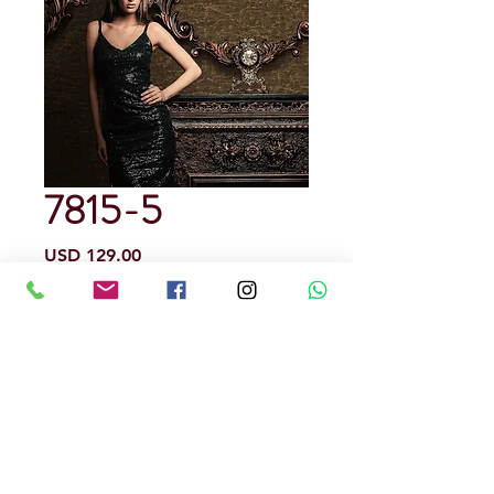
7815-5
Precio
USD 129.00
Cantidad
*
Rendimiento : 5 metros cuadrados
Papel Tapiz
Precedencia Alemana
Precio por rollo