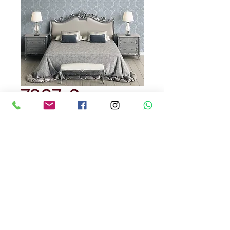
7807-2
Precio
USD 129.00
Cantidad
*
Rendimiento : 5 metros cuadrados
Papel Tapiz
Precedencia Alemana
Precio por rollo