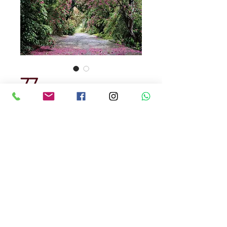
77
Precio
USD 700.00
Cantidad
*
Fotomural 3D , lavable
medidas : 2.54 x 3.68 cm
Producto Aleman
Precio , incluye instalacion