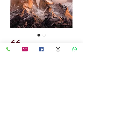
66
Precio
USD 700.00
Cantidad
*
Fotomural 3D , lavable
medidas : 2.54 x 3.68 cm
Producto Aleman
Precio , incluye instalacion