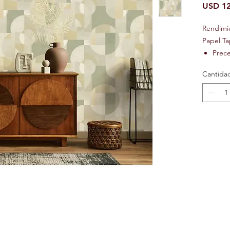
USD 12
Rendimi
Papel Ta
Prec
Preci
Cantida
Ignif
Text
Lavab
Repos
Resis