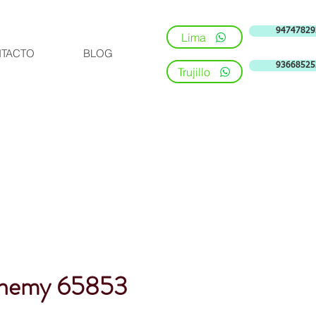
94747829
Lima
TACTO
BLOG
93668525
Trujillo
chemy 65853