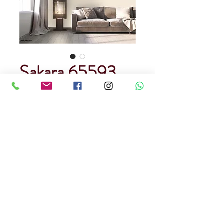
Sakara 65593
Precio
USD 120.00
Cantidad
*
Rendimiento : 5 metros cuadrados
Papel Tapiz
Precedencia Alemana
Precio por rollo
Ignifugo
Texturado