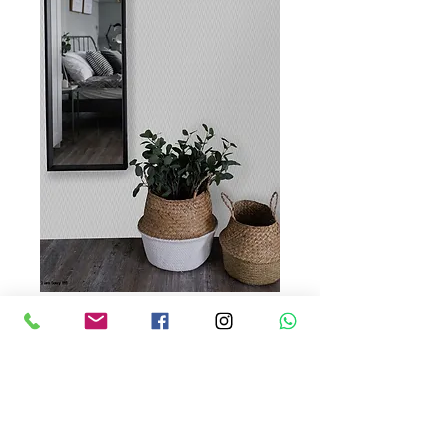
Sakara 65541
Precio
USD 120.00
Cantidad
*