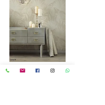
Sakara 65530
Precio
USD 120.00
Cantidad
*