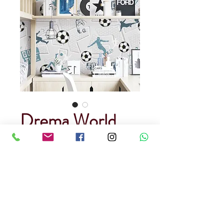
Drema World
5127-1
Precio
USD 80.00
Cantidad
*