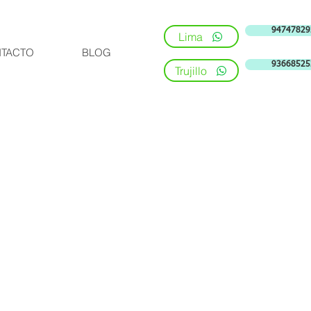
94747829
Lima
TACTO
BLOG
93668525
Trujillo