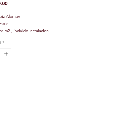
Precio
.00
apiz Aleman
vable
or m2 , incluido instalacion
d
*