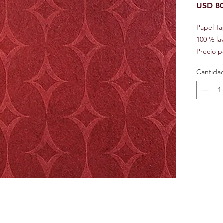
USD 80
Papel T
100 % la
Precio p
Cantida