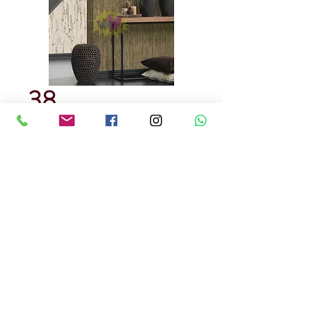
38
Precio
USD 80.00
Cantidad
*
Papel Tapiz Aleman
100 % lavable
Precio por m2 , incluido instalacion