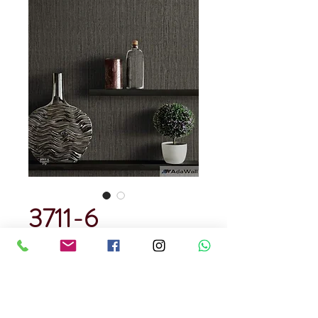
3711-6
Precio
USD 129.00
Cantidad
*