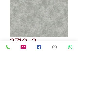
3710-3
Precio
USD 129.00
Cantidad
*
Rendimiento : 5 metros cuadrados
Papel Tapiz
Precedencia Alemana
Precio por rollo
Ignifugo