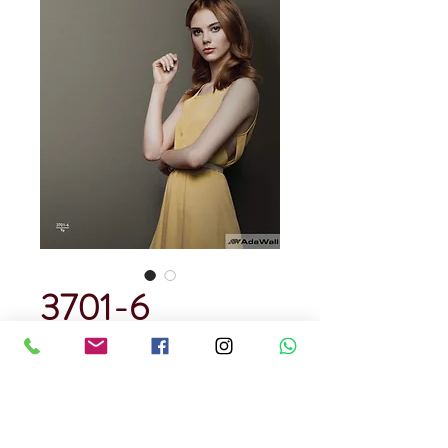
3701-6
Precio
USD 129.00
Cantidad
*