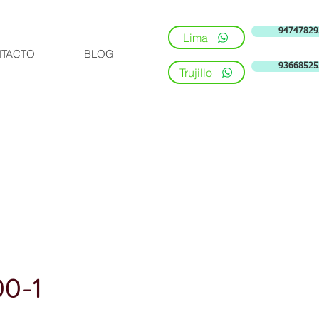
94747829
Lima
TACTO
BLOG
93668525
Trujillo
00-1