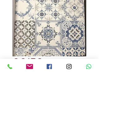
00158
Precio
USD 250.00
Cantidad
*
Papel tapiz 100% lavable
procedencia turca