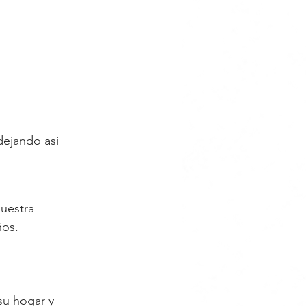
ejando asi 
uestra 
ños.
su hogar y 