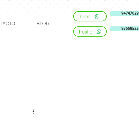
94747829
Lima
TACTO
BLOG
93668525
Trujillo