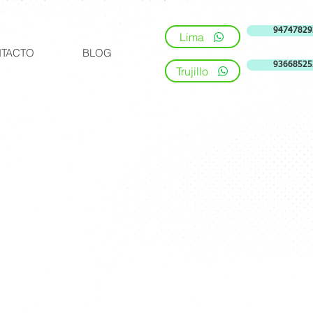
94747829
Lima
TACTO
BLOG
93668525
Trujillo