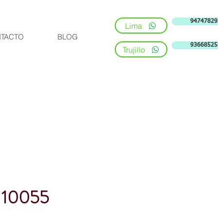
94747829
Lima
TACTO
BLOG
93668525
Trujillo
 10055