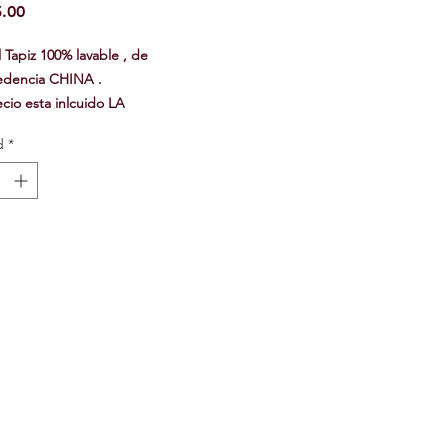
Precio
.00
 Tapiz 100% lavable , de
edencia CHINA .
ecio esta inlcuido LA
TALACION
d
*
io es por METRO CUADRADO