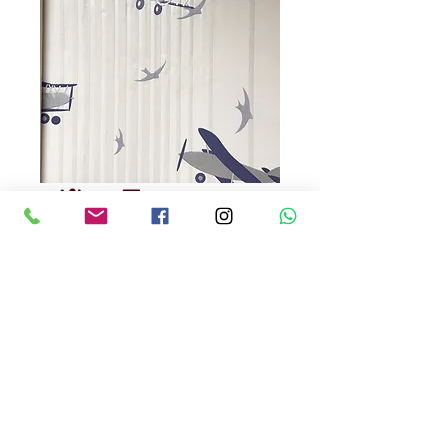
niños 7
Precio
USD 90.00
Cantidad
*
Papel Tapiz para niños
100 % lavable , procedencia europea
Precio inlcuido instalacion